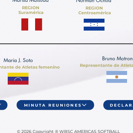
Marisa Matsuda
Norman Ochoa
REGION
REGION
Suramérica
Centroamérica
Bruno Motron
Maria J. Soto
Representante de Atlet
ntante de Atletas femenino
MINUTA REUNIONES
DECLAR
© 2026 Copyright ® WBSC AMERICAS SOFTBALL