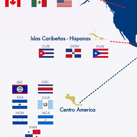
Islas Caribeñas - Hispanas
CUB
DOM
PUR
CRC
BIZ
ESA
GUA
Centro America
HON
NCA
PAN