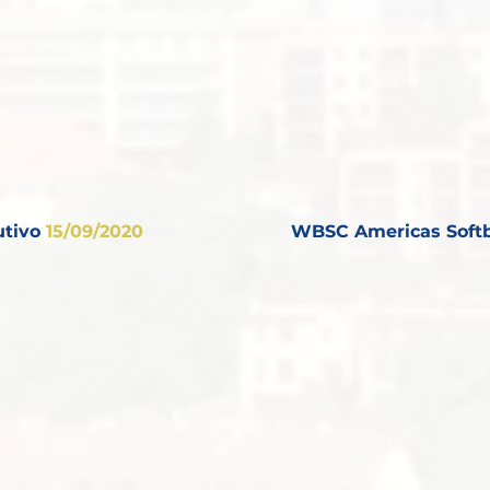
utivo
15/09/2020
WBSC Americas Softb