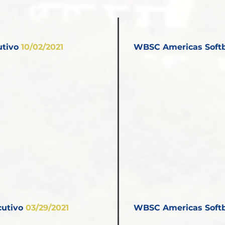
utivo
10/02/2021
WBSC Americas Softb
utivo
03/29/2021
WBSC Americas Softb